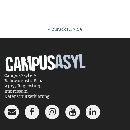
« Zurück
1
…
3
4
5
CampusAsyl e.V.
Bajuwarenstraße 1a
93053 Regensburg
Impressum
Datenschutzerklärung