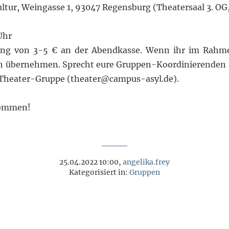
ltur,
Weingasse 1, 93047 Regensburg (
Theatersaal 3. OG,
Uhr
g von 3-5 € an der Abendkasse.
Wenn ihr im Rahme
ch übernehmen.
Sprecht eure Gruppen-Koordinierenden
r Theater-Gruppe (theater@campus-asyl.de).
Kommen!
25.04.2022 10:00,
angelika.frey
Kategorisiert in:
Gruppen