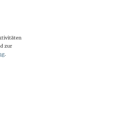
tivitäten
d zur
ng
.