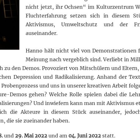
nicht jetzt, ihr Ochsen
“
im Kul
turzentrum W
Fluchterfahrung
setzen sich in diesem S
Aktivismus,
Umweltschutz und der Fri
auseinander.
Hanno hält nicht viel von Demonstrationen f
Meinung nach vergeb
lich sind. Verliebt in Mil
ch zu den De
mos. Provoziert von Mitschülern und Eltern,
chen Depression und Radikalisierung.
Anhand der Text
m Probenprozess und uns
in unserer kreativen Arbeit folg
uture-Demos gehen?
Welche Rolle spielen dabei die Le
alisierungen?
Und inwiefern kann man mit Aktivismus e
ich die Akteure in diesem Stück auseinander, jedoch
, die sie zueinander haben.
8.
und
29. Mai 2022
und am
04. Juni 2022
statt.