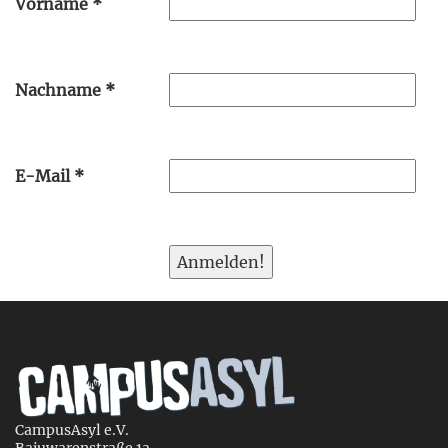
Vorname
*
Nachname
*
E-Mail
*
CampusAsyl e.V.