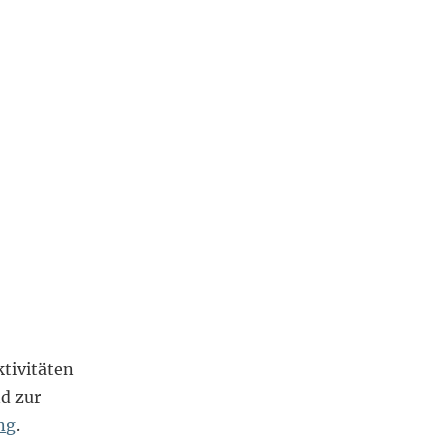
tivitäten
d zur
ng
.