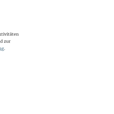
tivitäten
d zur
ng
.