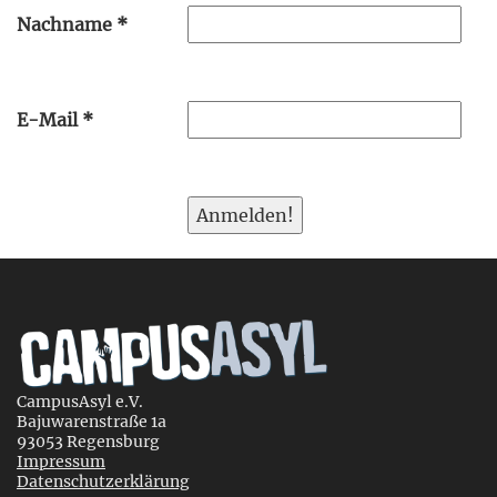
Nachname
*
E-Mail
*
CampusAsyl e.V.
Bajuwarenstraße 1a
93053 Regensburg
Impressum
Datenschutzerklärung