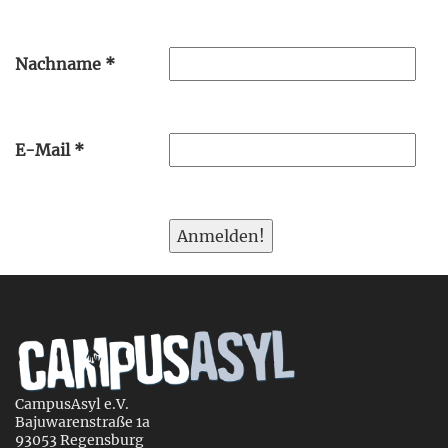
Nachname
*
E-Mail
*
CampusAsyl e.V.
Bajuwarenstraße 1a
93053 Regensburg