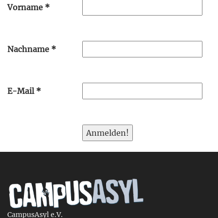
Vorname
*
Nachname
*
E-Mail
*
CampusAsyl e.V.