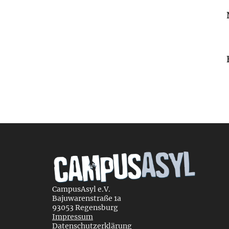
CampusAsyl e.V.
Bajuwarenstraße 1a
93053 Regensburg
Impressum
Datenschutzerklärung