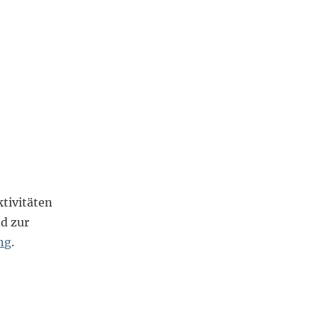
tivitäten
d zur
ng
.