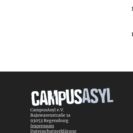
CampusAsyl e.V.
Bajuwarenstraße 1a
93053 Regensburg
Impressum
Datenschutzerklärung