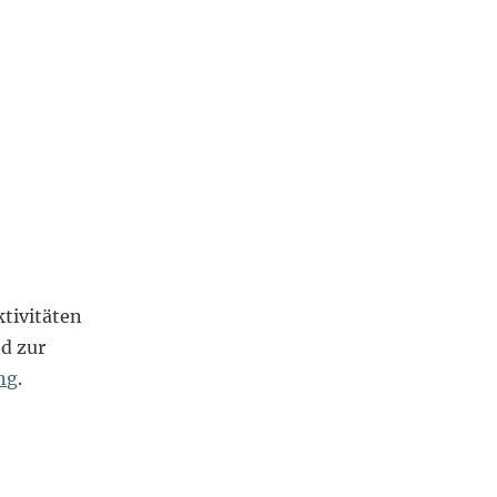
tivitäten
d zur
ng
.