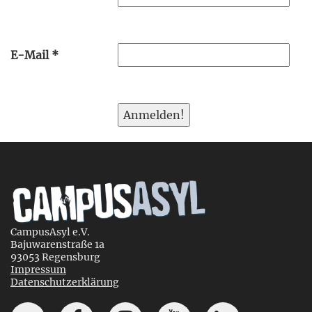
E-Mail
*
CampusAsyl e.V.
Bajuwarenstraße 1a
93053 Regensburg
Impressum
Datenschutzerklärung