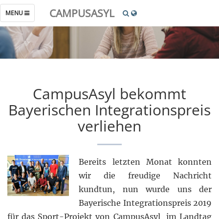
CAMPUSASYL
TOGGLE
MENU
NAVIGATION
CampusAsyl bekommt
Bayerischen Integrationspreis
verliehen
Bereits letzten Monat konnten
wir die freudige Nachricht
kundtun, nun wurde uns der
Bayerische Integrationspreis 2019
für das Sport-Projekt von CampusAsyl im Landtag